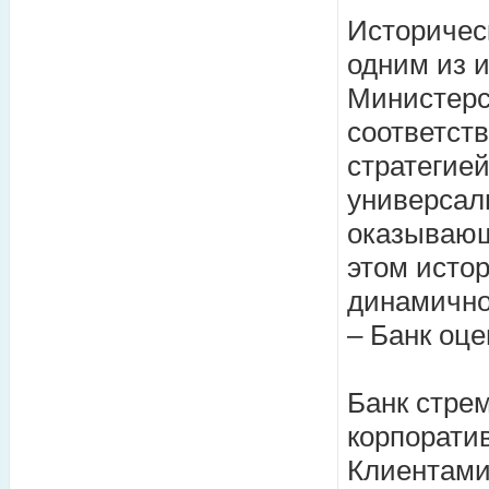
Историчес
одним из 
Министерс
соответст
стратегией
универсал
оказывающ
этом исто
динамично
– Банк оце
Банк стре
корпоратив
Клиентами