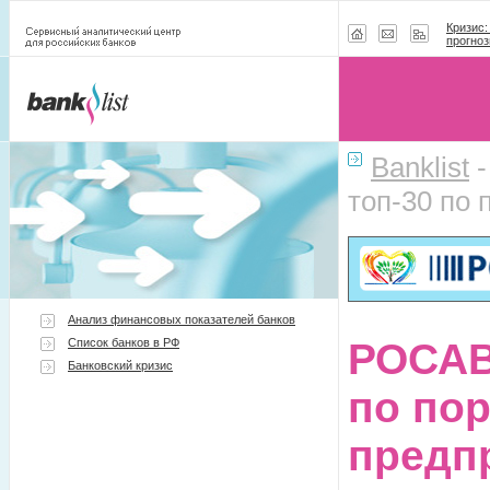
Кризис:
прогноз
Banklist
топ-30 по
Анализ финансовых показателей банков
Список банков в РФ
РОСАВ
Банковский кризис
по по
предп