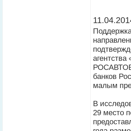
11.04.201
Поддержка
направле
подтвержд
агентства 
РОСАВТОБА
банков Ро
малым пре
В исследо
29 место п
предостав
года разме