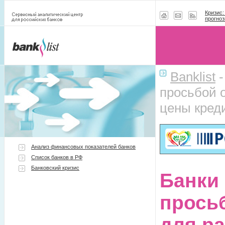
Кризис:
прогноз
Banklist
просьбой 
цены кред
Анализ финансовых показателей банков
Список банков в РФ
Банковский кризис
Банки 
прось
для р