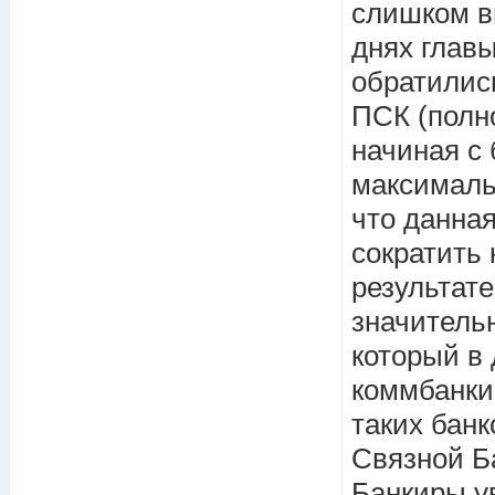
слишком вы
днях глав
обратились
ПСК (полно
начиная с 
максималь
что данна
сократить 
результат
значительн
который в
коммбанки
таких банк
Связной Ба
Банкиры ув