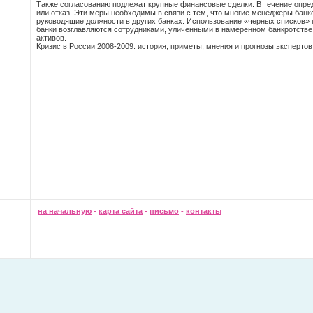
Также согласованию подлежат крупные финансовые сделки. В течение опре
или отказ. Эти меры необходимы в связи с тем, что многие менеджеры бан
руководящие должности в других банках. Использование «черных списков» 
банки возглавляются сотрудниками, уличенными в намеренном банкротстве
активов.
Кризис в России 2008-2009: история, приметы, мнения и прогнозы экспертов
на начальную
-
карта сайта
-
письмо
-
контакты