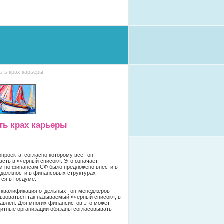
ать крах карьеры
ть крах карьеры
проекта, согласно которому все топ-
сть в «черный список». Это означает
ом по финансам СФ было предложено внести в
 должности в финансовых структурах
ся в Госдуме.
исквалификация отдельных топ-менеджеров
льзоваться так называемый «черный список», в
тавлен. Для многих финансистов это может
едитные организации обязаны согласовывать