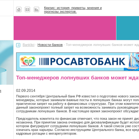
Кризис: история, приметы, мнения и
прогнозы экспертов.
Banklist
-
Новости банков
- Топ-менеджеров лопнувших банков может жд
Топ-менеджеров лопнувших банков может жда
02.09.2014
в
Первого сентября Центральный банк РФ известил о подготовке нового законо
менеджеры, которые занимали важные посты в лопнувших банках могут попа
практически запрет на работу в финансовых структурах. При этом комитет
данный законопроект полный запрет на возможность занимать руководящие
сотрудникам лопнувших банков. В настоящее время законопроект обсуждает
Председатель комитета по финансам отмечает, что пока закон не принят д
незаконна. При принятии закона очевидно для дисквалификации будет испо
котором фигурируют сотрудники лопнувших банков. А такой список уже сос
означать крах карьеры. Согласно инструкциям Центрального банка, все кр
кадровые ротации с мегарегулятором.