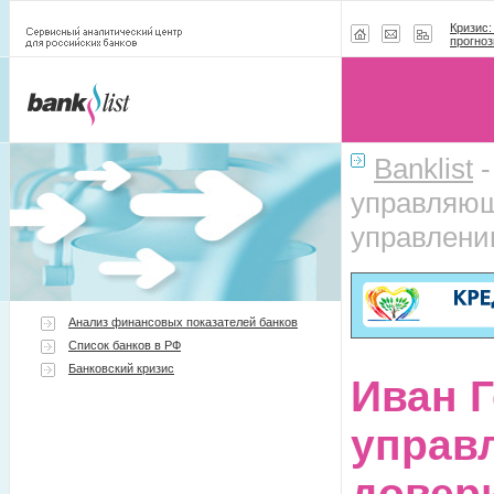
Кризис:
прогноз
Banklist
управляющ
управлени
Анализ финансовых показателей банков
Список банков в РФ
Банковский кризис
Иван 
управ
довер