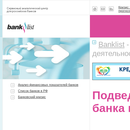
Кризис:
прогноз
Banklist
деятельнос
Анализ финансовых показателей банков
Список банков в РФ
Подве
Банковский кризис
банка 