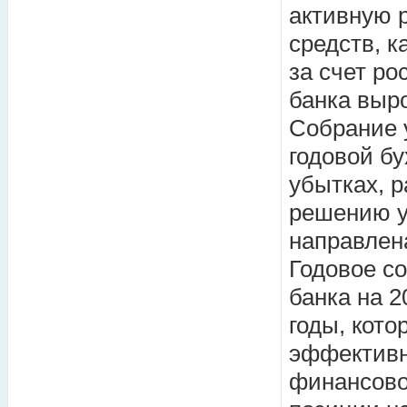
активную 
средств, к
за счет ро
банка выро
Собрание у
годовой бу
убытках, р
решению у
направлена
Годовое с
банка на 2
годы, кот
эффективн
финансово