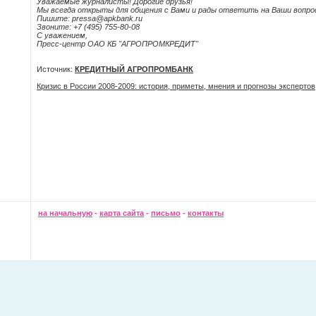
Уважаемые журналисты! Дорогие друзья!
Мы всегда открыты для общения с Вами и рады ответить на Ваши вопро
Пишите: pressa@apkbank.ru
Звоните: +7 (495) 755-80-08
С уважением,
Пресс-центр ОAО КБ "АГРОПРОМКРЕДИТ"
Источник:
КРЕДИТНЫЙ АГРОПРОМБАНК
Кризис в России 2008-2009: история, приметы, мнения и прогнозы экспертов
на начальную
-
карта сайта
-
письмо
-
контакты