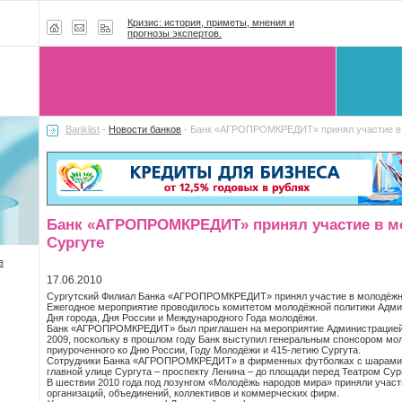
Кризис: история, приметы, мнения и
прогнозы экспертов.
Banklist
-
Новости банков
- Банк «АГРОПРОМКРЕДИТ» принял участие в 
Банк «АГРОПРОМКРЕДИТ» принял участие в м
Сургуте
в
17.06.2010
Сургутский Филиал Банка «АГРОПРОМКРЕДИТ» принял участие в молодёжно
Ежегодное мероприятие проводилось комитетом молодёжной политики Админ
Дня города, Дня России и Международного Года молодёжи.
Банк «АГРОПРОМКРЕДИТ» был приглашен на мероприятие Администрацией г
2009, поскольку в прошлом году Банк выступил генеральным спонсором мо
приуроченного ко Дню России, Году Молодёжи и 415-летию Сургута.
Сотрудники Банка «АГРОПРОМКРЕДИТ» в фирменных футболках с шарами и
главной улице Сургута – проспекту Ленина – до площади перед Театром Сур
В шествии 2010 года под лозунгом «Молодёжь народов мира» приняли учас
организаций, объединений, коллективов и коммерческих фирм.