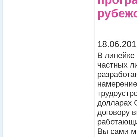
рубеж
18.06.201
В линейке
частных л
разработа
намерение
трудоустр
долларах 
договору в
работающи
Вы сами мо