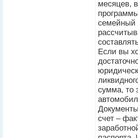
месяцев, 
программы
семейный 
рассчитыв
составлят
Если вы хо
достаточн
юридическ
ликвидног
сумма, то 
автомобил
Документы
счет – фак
заработной
паспорта,