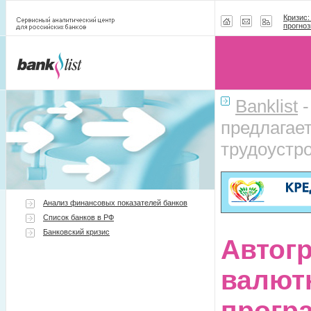
Кризис:
прогноз
Banklist
предлагае
трудоустр
Анализ финансовых показателей банков
Список банков в РФ
Банковский кризис
Автог
валют
прогр