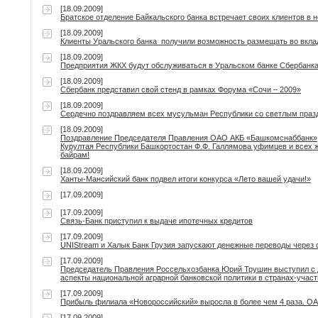
[18.09.2009]
Братское отделение Байкальского банка встречает своих клиентов в 
[18.09.2009]
Клиенты Уральского банка получили возможность размещать во вкла
[18.09.2009]
Предприятия ЖКХ будут обслуживаться в Уральском банке Сбербанк
[18.09.2009]
Сбербанк представил свой стенд в рамках Форума «Сочи – 2009»
[18.09.2009]
Сердечно поздравляем всех мусульман Республики со светлым празд
[18.09.2009]
Поздравление Председателя Правления ОАО АКБ «Башкомснаббанк», 
Курултая Республики Башкортостан Ф.Ф. Галлямова уфимцев и всех ж
байрам!
[18.09.2009]
Ханты-Мансийский банк подвел итоги конкурса «Лето вашей удачи!»
[17.09.2009]
[17.09.2009]
Связь-Банк приступил к выдаче ипотечных кредитов
[17.09.2009]
UNIStream и Халык Банк Грузия запускают денежные переводы через
[17.09.2009]
Председатель Правления Россельхозбанка Юрий Трушин выступил с 
аспекты национальной аграрной банковской политики в странах-учас
[17.09.2009]
Прибыль филиала «Новороссийский» выросла в более чем 4 раза. О
[17.09.2009]