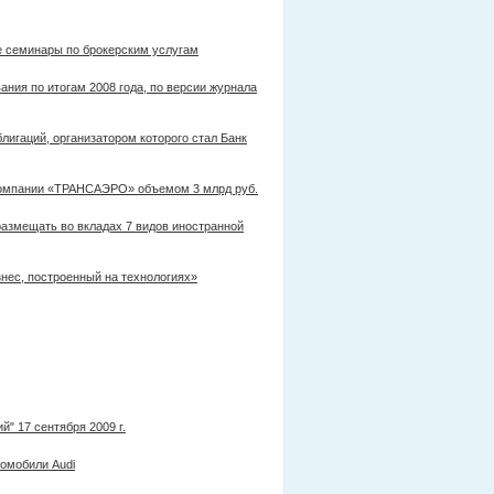
е семинары по брокерским услугам
ния по итогам 2008 года, по версии журнала
гаций, организатором которого стал Банк
компании «ТРАНСАЭРО» объемом 3 млрд руб.
азмещать во вкладах 7 видов иностранной
нес, построенный на технологиях»
" 17 сентября 2009 г.
томобили Audi