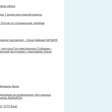
новом офисе
дах 7 видов иностранной валюты
а России по специальным тарифам
ником разговения – Ураза-байрам! АФ БАНК
депутата Государственного Собрания –
ителей республики с праздником Ураза-
 филиалы банка
докладом на конференции «Актуальные
тницах ЕврАзАСК»
АО "ОТП Банк"