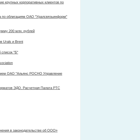
ие крупных корпоративных клиентов по
на по облигациям ОАО "Уралсвязьинформ"
умму 200 млн. рублей
 Urals и Brent
список "Б"
ociation
ением ОАО "Альянс РОСНО Управление
форматов ЭДО. Расчетная Палата РТС
енения в законодательстве об ООО»