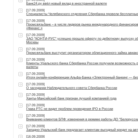
Банк24.ру ввёл новый вклад в иностранной валюте
[17.09.2009]
Специалисты Челябинского отделения Сбербанка провели бесплатны
[17.09.2009]
Промсвязьбанк – в числе лидеров рынка международного финансирова
«Финанс.»
[17.09.2009]
ЗАО "КОНТИ-РУС" успешно прошло оферту по дебютному выпуску обли
Москвы
[17.09.2009]
Промсвязьбанк выступит организатором облигационного займа авиа
[17.09.2009]
Клиенты Уральского банка Сбербанка России получили возможность р
валюты
[17.09.2009]
Итоги онлайн-конференции Альфа-Банка «Электронный банкинг — биз
[17.09.2009]
О заседании Наблюдательного совета Сбербанка России
[17.09.2009]
Ханты-Мансийский банк признан лучшей компанией года
[17.09.2009]
Глава РТС не видит проблем проведения IPO в России
[17.09.2009]
Вниманию клиентов БПФ: изменения в режиме работы ДО "Белорусский
[17.09.2009]
Западно-Уральский банк предлагает клиентам выгодный кредит на ав
[16.09.2009]