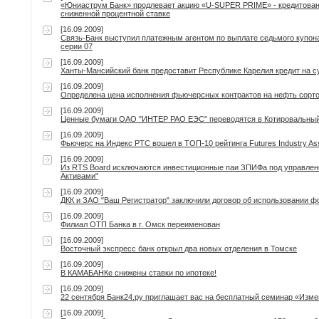
«Юниаструм Банк» продлевает акцию «U-SUPER PRIME» - кредитован
сниженной процентной ставке
[16.09.2009]
Связь-Банк выступил платежным агентом по выплате седьмого купо
серии 07
[16.09.2009]
Ханты-Мансийский банк предоставит Республике Карелия кредит на с
[16.09.2009]
Определена цена исполнения фьючерсных контрактов на нефть сортов
[16.09.2009]
Ценные бумаги ОАО "ИНТЕР РАО ЕЭС" переводятся в Котировальный 
[16.09.2009]
Фьючерс на Индекс РТС вошел в ТОП-10 рейтинга Futures Industry Ass
[16.09.2009]
Из RTS Board исключаются инвестиционные паи ЗПИФа под управл
Активами"
[16.09.2009]
ДКК и ЗАО "Ваш Регистратор" заключили договор об использовании 
[16.09.2009]
Филиал ОТП Банка в г. Омск переименован
[16.09.2009]
Восточный экспресс банк открыл два новых отделения в Томске
[16.09.2009]
В КАМАБАНКе снижены ставки по ипотеке!
[16.09.2009]
22 сентября Банк24.ру приглашает вас на бесплатный семинар «Изм
[16.09.2009]