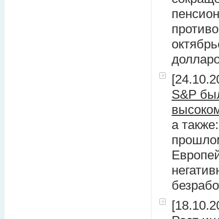
пенсио
противо
октябрь
доллар
[24.10.2
S&P был
высоко
а также
прошлом
Европей
негатив
безрабо
[18.10.2