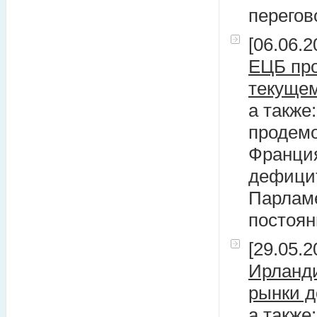
перегов
[06.06.2
ЕЦБ про
текущем
а также
продемо
Франция
дефицит
Парламе
постоян
[29.05.2
Ирланди
рынки д
а также