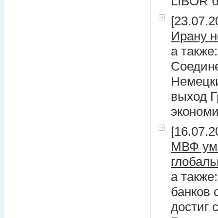
LIBOR б
[23.07.2
Ирану н
а также
Соедине
Немецки
выход Г
экономи
[16.07.2
МВФ уме
глобаль
а также
банков 
достиг 