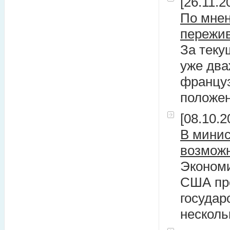
[26.11.2
По мнен
пережив
За теку
уже два
француз
положен
[08.10.2
В минис
возможн
Экономи
США про
государ
несколь