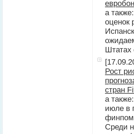
евробон
а также
оценок 
Испанск
ожидаем
Штатах 
[17.09.2
Рост ри
прогноз
стран Fi
а также
июле в 
финпом
Среди н