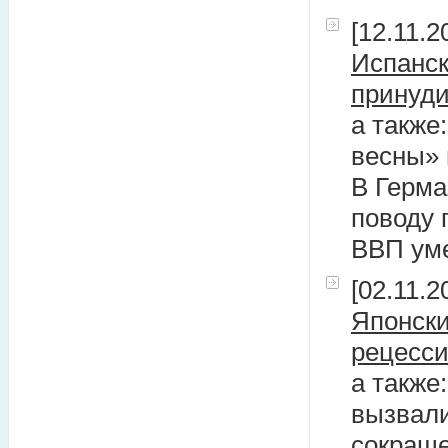
[12.11.2
Испанск
принуди
а также
весны» 
В Герма
поводу 
ВВП ум
[02.11.2
Японски
рецесс
а также
вызвали
сокраще