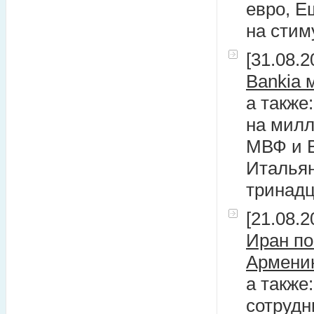
евро, Е
на стим
[31.08.2
Bankia 
а также
на милл
МВФ и В
Итальян
тринадц
[21.08.2
Иран по
Армени
а также
сотрудн