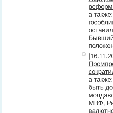
рефор
а также
гособли
оставил
Бывший
положе
[16.11.2
Промпро
сократи
а также
быть до
молдавс
МВФ, Ра
валютно