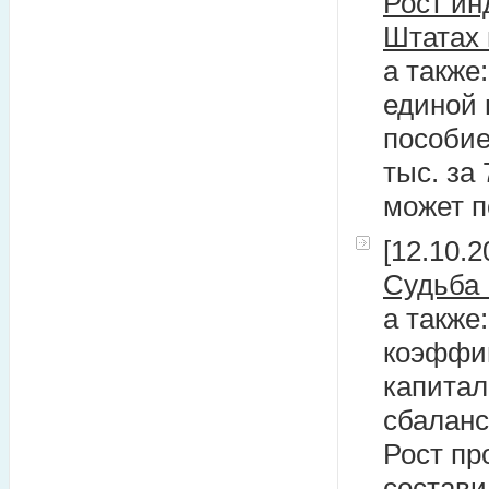
Рост ин
Штатах 
а также
единой 
пособие
тыс. за
может п
[12.10.2
Судьба 
а также
коэффиц
капитал
сбаланс
Рост пр
состави