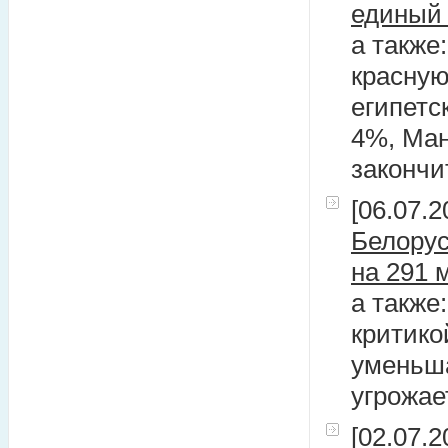
единый
а также
красную
египетс
4%, Ман
закончи
[06.07.2
Белорус
на 291 
а также
критико
уменьша
угрожае
[02.07.2