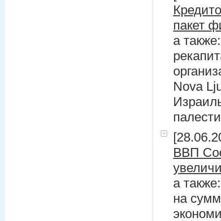
Кредито
пакет 
а также
рекапит
организ
Nova Lj
Израиль
палест
[28.06.2
ВВП Сое
увеличи
а также
на сумм
экономи