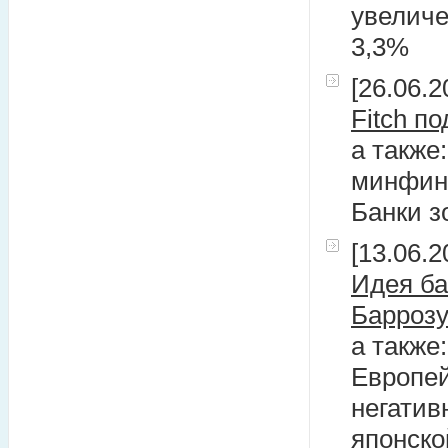
увеличе
3,3%
[26.06.2
Fitch п
а также
минфина
Банки з
[13.06.2
Идея ба
Барроз
а также
Европей
негатив
японско