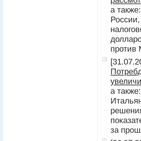
рассмо
а также
России
налогов
долларо
против 
[31.07.2
Потреб
увеличи
а также
Итальян
решения
показат
за про