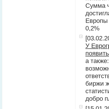
Сумма ч
достигл
Европы 
0,2%
[03.02.2
У Еврог
появить
а также
возможн
ответст
биржи ж
статист
добро п
[15.01.2