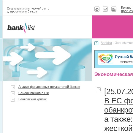
Кризис:
прогноз
Banklist
- Экономичес
Экономическая
Анализ финансовых показателей банков
[25.07.2
Список банков в РФ
В ЕС фо
Банковский кризис
обанкр
а также
жесткой