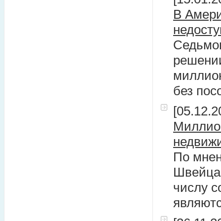
В Амери
недосту
Седьмог
решении
миллион
без пос
[05.12.2
Миллио
недвиж
По мнен
Швейцар
числу с
являют