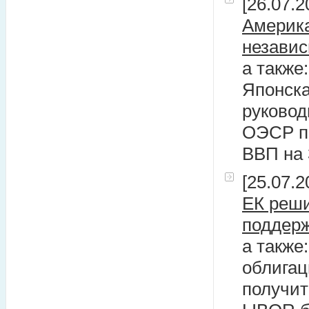
[26.07.2
Америка
незави
а также
Японска
руковод
ОЭСР пр
ВВП на 
[25.07.2
ЕК реши
поддерж
а также
облигац
получит